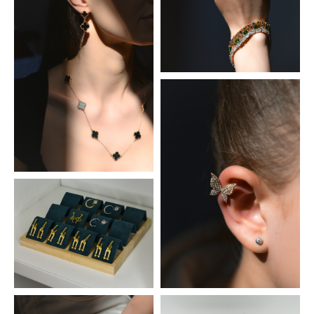
О нас
Гостевые Комнаты
Наши гости
Дом премиум ГОЛД
Галерея
Номер Премиум АМОР
Контакты
Номер Премиум ГОЛД
Забронировать
Номер Комфорт