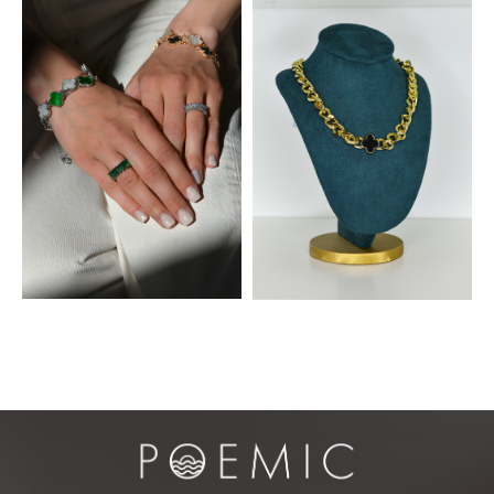
Номер Стандарт
Адрес
Россия, Краснодарский край, Ейский
район, ст. Должанская, ул. Пушкина,
дом 118
Телефон
+7 969 000 51 11
Email
poemic.house@yandex.ru